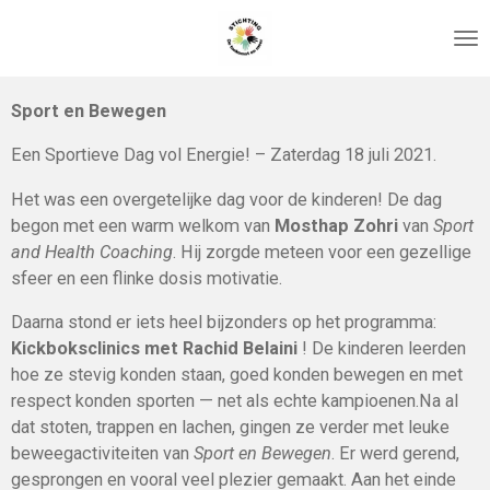
Ga
direct
naar
de
Sport en Bewegen
hoofdinhoud
Een Sportieve Dag vol Energie! – Zaterdag 18 juli 2021.
Het was een overgetelijke dag voor de kinderen! De dag
begon met een warm welkom van
Mosthap Zohri
van
Sport
and Health Coaching
. Hij zorgde meteen voor een gezellige
sfeer en een flinke dosis motivatie.
Daarna stond er iets heel bijzonders op het programma:
Kickboksclinics met Rachid Belaini
! De kinderen leerden
hoe ze stevig konden staan, goed konden bewegen en met
respect konden sporten — net als echte kampioenen.Na al
dat stoten, trappen en lachen, gingen ze verder met leuke
beweegactiviteiten van
Sport en Bewegen
. Er werd gerend,
gesprongen en vooral veel plezier gemaakt. Aan het einde