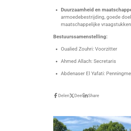
Duurzaamheid en maatschappel
armoedebestrijding, goede doel
maatschappelijke vraagstukken
Bestuurssamenstelling:
Oualied Zouhri: Voorzitter
Ahmed Allach: Secretaris
Abdenaser El Yafati: Penningme
Delen
Deel
Share